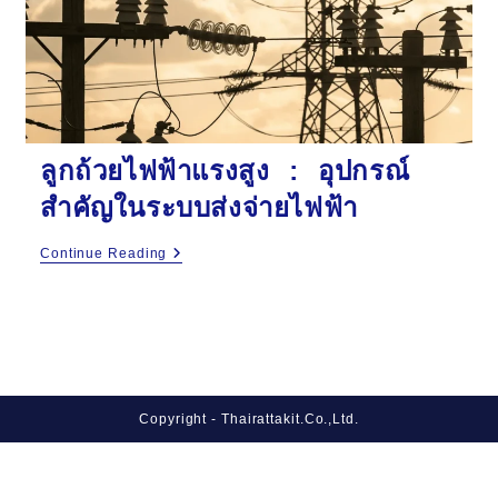
ลูกถ้วยไฟฟ้าแรงสูง : อุปกรณ์
สำคัญในระบบส่งจ่ายไฟฟ้า
ลูก
Continue Reading
ถ้วย
ไฟฟ้า
แรง
สูง
:
อุปกรณ์
สำคัญ
ใน
ระบบ
Copyright - Thairattakit.Co.,Ltd.
ส่ง
จ่าย
ไฟฟ้า