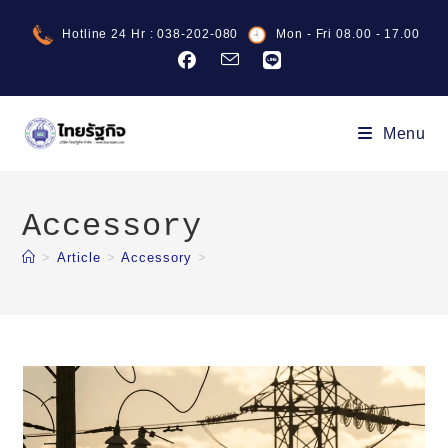
Skip
Hotline 24 Hr : 038-202-080
Mon - Fri 08.00 - 17.00
to
content
Menu
Accessory
>
Article
>
Accessory
>